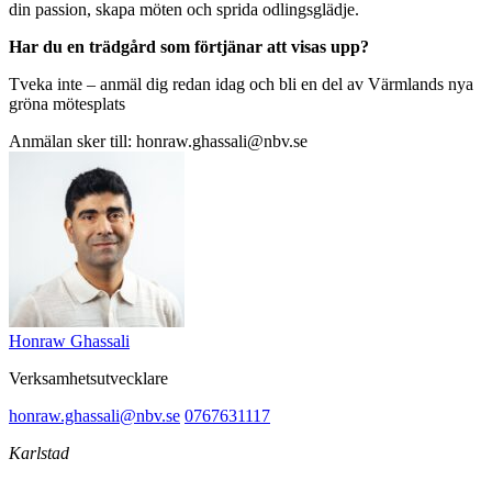
din passion, skapa möten och sprida odlingsglädje.
Har du en trädgård som förtjänar att visas upp?
Tveka inte – anmäl dig redan idag och bli en del av Värmlands nya
gröna mötesplats
Anmälan sker till: honraw.ghassali@nbv.se
Honraw Ghassali
Verksamhetsutvecklare
honraw.ghassali@nbv.se
0767631117
Karlstad