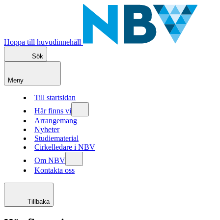
Hoppa till huvudinnehåll
Sök
Meny
Till startsidan
Här finns vi
Arrangemang
Nyheter
Studiematerial
Cirkelledare i NBV
Om NBV
Kontakta oss
Tillbaka