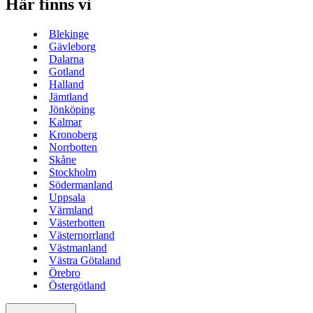
Här finns vi
Blekinge
Gävleborg
Dalarna
Gotland
Halland
Jämtland
Jönköping
Kalmar
Kronoberg
Norrbotten
Skåne
Stockholm
Södermanland
Uppsala
Värmland
Västerbotten
Västernorrland
Västmanland
Västra Götaland
Örebro
Östergötland