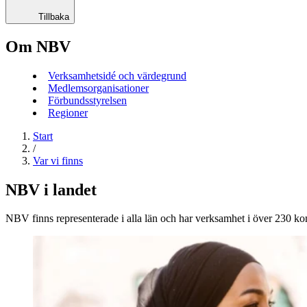
Tillbaka
Om NBV
Verksamhetsidé och värdegrund
Medlemsorganisationer
Förbundsstyrelsen
Regioner
Start
/
Var vi finns
NBV i landet
NBV finns representerade i alla län och har verksamhet i över 230 k