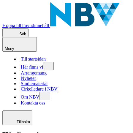
Hoppa till huvudinnehåll
Sök
Meny
Till startsidan
Här finns vi
Arrangemang
Nyheter
Studiematerial
Cirkelledare i NBV
Om NBV
Kontakta oss
Tillbaka