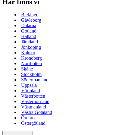
Här finns vi
Blekinge
Gävleborg
Dalarna
Gotland
Halland
Jämtland
Jönköping
Kalmar
Kronoberg
Norrbotten
Skåne
Stockholm
Södermanland
Uppsala
Värmland
Västerbotten
Västernorrland
Västmanland
Västra Götaland
Örebro
Östergötland