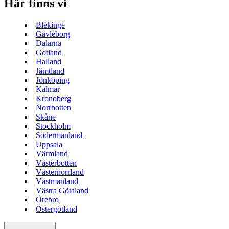
Här finns vi
Blekinge
Gävleborg
Dalarna
Gotland
Halland
Jämtland
Jönköping
Kalmar
Kronoberg
Norrbotten
Skåne
Stockholm
Södermanland
Uppsala
Värmland
Västerbotten
Västernorrland
Västmanland
Västra Götaland
Örebro
Östergötland