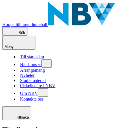
Hoppa till huvudinnehåll
Sök
Meny
Till startsidan
Här finns vi
Arrangemang
Nyheter
Studiematerial
Cirkelledare i NBV
Om NBV
Kontakta oss
Tillbaka