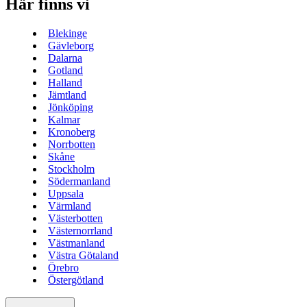
Här finns vi
Blekinge
Gävleborg
Dalarna
Gotland
Halland
Jämtland
Jönköping
Kalmar
Kronoberg
Norrbotten
Skåne
Stockholm
Södermanland
Uppsala
Värmland
Västerbotten
Västernorrland
Västmanland
Västra Götaland
Örebro
Östergötland