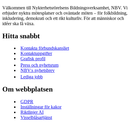
Välkommen till Nykterhetsrörelsens Bildningsverksamhet, NBV. Vi
erbjuder nyktra mötesplatser och oväntade möten – för folkbildning,
inkludering, demokrati och ett rikt kulturliv. För att människor och
idéer ska få växa.
Hitta snabbt
Kontakta förbundskansliet
Kontaktuppgifter
Grafisk profil
Press och nyhetsrum
NBV:s nyhetsbrev
Lediga jobb
Om webbplatsen
GDPR
Inställningar för kakor
Riktlinjer AI
Visselblåsartjänst