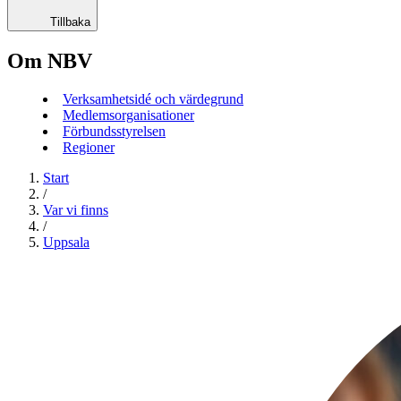
Tillbaka
Om NBV
Verksamhetsidé och värdegrund
Medlemsorganisationer
Förbundsstyrelsen
Regioner
Start
/
Var vi finns
/
Uppsala