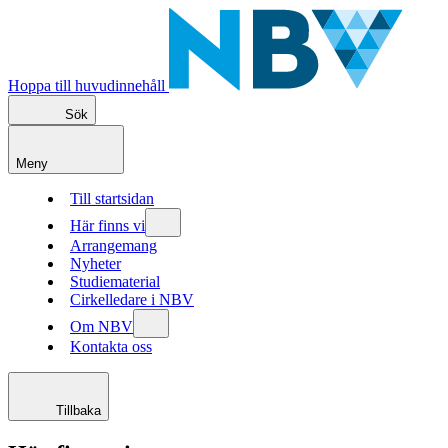
Hoppa till huvudinnehåll
Sök
Meny
Till startsidan
Här finns vi
Arrangemang
Nyheter
Studiematerial
Cirkelledare i NBV
Om NBV
Kontakta oss
Tillbaka