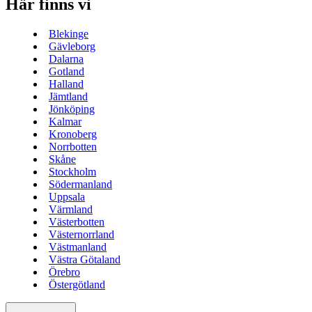
Här finns vi
Blekinge
Gävleborg
Dalarna
Gotland
Halland
Jämtland
Jönköping
Kalmar
Kronoberg
Norrbotten
Skåne
Stockholm
Södermanland
Uppsala
Värmland
Västerbotten
Västernorrland
Västmanland
Västra Götaland
Örebro
Östergötland