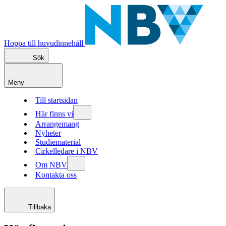
Hoppa till huvudinnehåll
Sök
Meny
Till startsidan
Här finns vi
Arrangemang
Nyheter
Studiematerial
Cirkelledare i NBV
Om NBV
Kontakta oss
Tillbaka