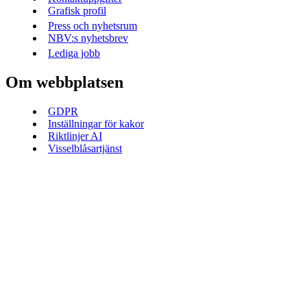
Grafisk profil
Press och nyhetsrum
NBV:s nyhetsbrev
Lediga jobb
Om webbplatsen
GDPR
Inställningar för kakor
Riktlinjer AI
Visselblåsartjänst