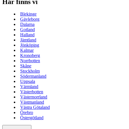
Här finns vi
Blekinge
Gävleborg
Dalarna
Gotland
Halland
Jämtland
Jönköping
Kalmar
Kronoberg
Norrbotten
Skåne
Stockholm
Södermanland
Uppsala
Värmland
Västerbotten
Västernorrland
Västmanland
Västra Götaland
Örebro
Östergötland