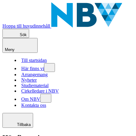
Hoppa till huvudinnehåll
Sök
Meny
Till startsidan
Här finns vi
Arrangemang
Nyheter
Studiematerial
Cirkelledare i NBV
Om NBV
Kontakta oss
Tillbaka