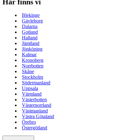
Här finns vi
Blekinge
Gävleborg
Dalarna
Gotland
Halland
Jämtland
Jönköping
Kalmar
Kronoberg
Norrbotten
Skåne
Stockholm
Södermanland
Uppsala
Värmland
Västerbotten
Västernorrland
Västmanland
Västra Götaland
Örebro
Östergötland