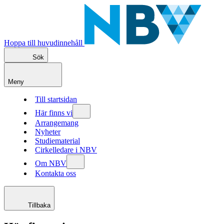
Hoppa till huvudinnehåll
Sök
Meny
Till startsidan
Här finns vi
Arrangemang
Nyheter
Studiematerial
Cirkelledare i NBV
Om NBV
Kontakta oss
Tillbaka