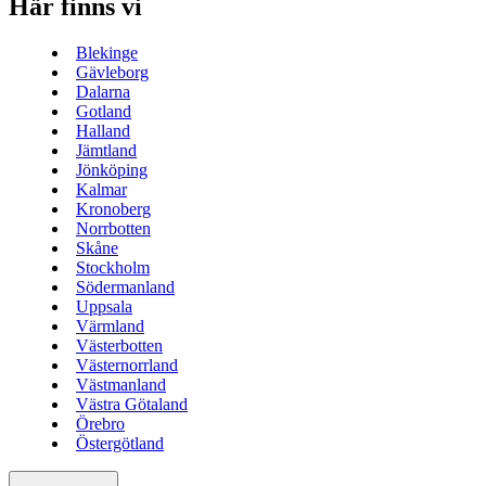
Här finns vi
Blekinge
Gävleborg
Dalarna
Gotland
Halland
Jämtland
Jönköping
Kalmar
Kronoberg
Norrbotten
Skåne
Stockholm
Södermanland
Uppsala
Värmland
Västerbotten
Västernorrland
Västmanland
Västra Götaland
Örebro
Östergötland