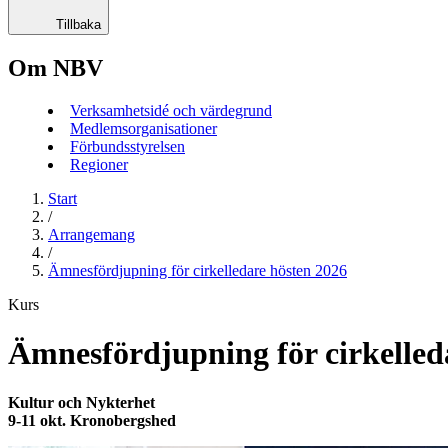
Tillbaka
Om NBV
Verksamhetsidé och värdegrund
Medlemsorganisationer
Förbundsstyrelsen
Regioner
Start
/
Arrangemang
/
Ämnesfördjupning för cirkelledare hösten 2026
Kurs
Ämnesfördjupning för cirkelled
Kultur och Nykterhet
9-11 okt. Kronobergshed