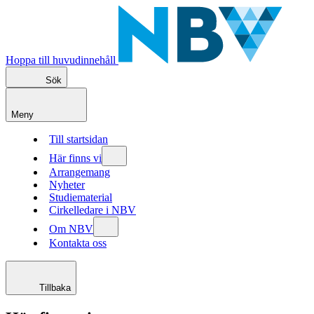
Hoppa till huvudinnehåll
Sök
Meny
Till startsidan
Här finns vi
Arrangemang
Nyheter
Studiematerial
Cirkelledare i NBV
Om NBV
Kontakta oss
Tillbaka