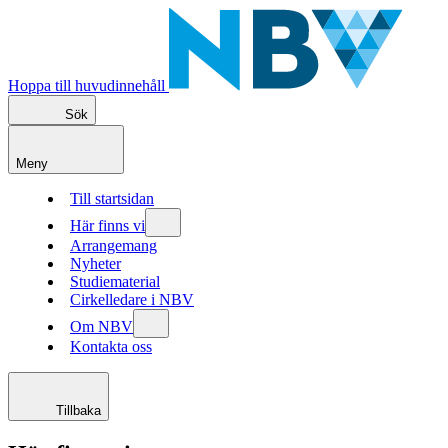
Hoppa till huvudinnehåll
Sök
Meny
Till startsidan
Här finns vi
Arrangemang
Nyheter
Studiematerial
Cirkelledare i NBV
Om NBV
Kontakta oss
Tillbaka