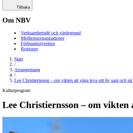
Tillbaka
Om NBV
Verksamhetsidé och värdegrund
Medlemsorganisationer
Förbundsstyrelsen
Regioner
Start
/
Arrangemang
/
Lee Christiernsson – om vikten att våga leva sitt liv sant och på 
Kulturprogram
Lee Christiernsson – om vikten at