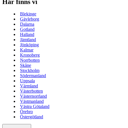
Här finns vi
Blekinge
Gävleborg
Dalarna
Gotland
Halland
Jämtland
Jönköping
Kalmar
Kronoberg
Norrbotten
Skåne
Stockholm
Södermanland
Uppsala
Värmland
Västerbotten
Västernorrland
Västmanland
Västra Götaland
Örebro
Östergötland