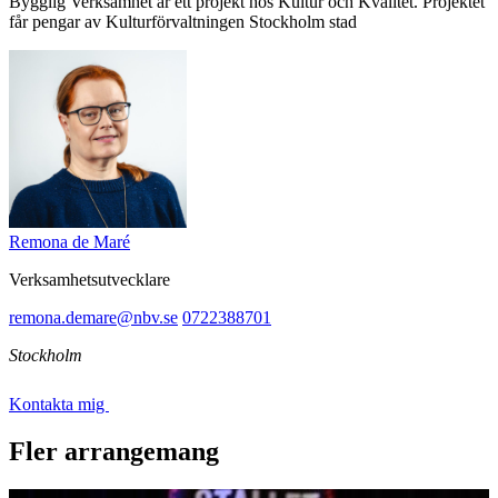
Bygglig Verksamhet är ett projekt hos Kultur och Kvalitet. Projektet
får pengar av Kulturförvaltningen Stockholm stad
Remona de Maré
Verksamhetsutvecklare
remona.demare@nbv.se
0722388701
Stockholm
Kontakta mig
Fler arrangemang