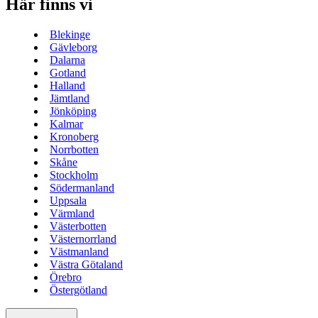
Här finns vi
Blekinge
Gävleborg
Dalarna
Gotland
Halland
Jämtland
Jönköping
Kalmar
Kronoberg
Norrbotten
Skåne
Stockholm
Södermanland
Uppsala
Värmland
Västerbotten
Västernorrland
Västmanland
Västra Götaland
Örebro
Östergötland