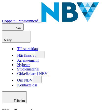
Hoppa till huvudinnehåll
Sök
Meny
Till startsidan
Här finns vi
Arrangemang
Nyheter
Studiematerial
Cirkelledare i NBV
Om NBV
Kontakta oss
Tillbaka