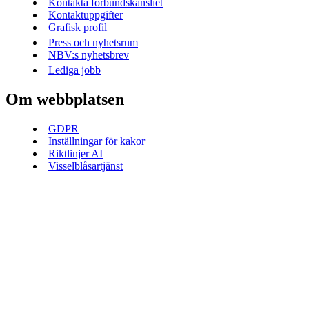
Kontakta förbundskansliet
Kontaktuppgifter
Grafisk profil
Press och nyhetsrum
NBV:s nyhetsbrev
Lediga jobb
Om webbplatsen
GDPR
Inställningar för kakor
Riktlinjer AI
Visselblåsartjänst