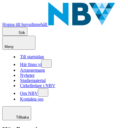
Hoppa till huvudinnehåll
Sök
Meny
Till startsidan
Här finns vi
Arrangemang
Nyheter
Studiematerial
Cirkelledare i NBV
Om NBV
Kontakta oss
Tillbaka