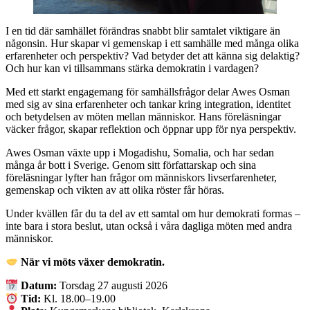
I en tid där samhället förändras snabbt blir samtalet viktigare än
någonsin. Hur skapar vi gemenskap i ett samhälle med många olika
erfarenheter och perspektiv? Vad betyder det att känna sig delaktig?
Och hur kan vi tillsammans stärka demokratin i vardagen?
Med ett starkt engagemang för samhällsfrågor delar Awes Osman
med sig av sina erfarenheter och tankar kring integration, identitet
och betydelsen av möten mellan människor. Hans föreläsningar
väcker frågor, skapar reflektion och öppnar upp för nya perspektiv.
Awes Osman växte upp i Mogadishu, Somalia, och har sedan
många år bott i Sverige. Genom sitt författarskap och sina
föreläsningar lyfter han frågor om människors livserfarenheter,
gemenskap och vikten av att olika röster får höras.
Under kvällen får du ta del av ett samtal om hur demokrati formas –
inte bara i stora beslut, utan också i våra dagliga möten med andra
människor.
När vi möts växer demokratin.
Datum:
Torsdag 27 augusti 2026
Tid:
Kl. 18.00–19.00