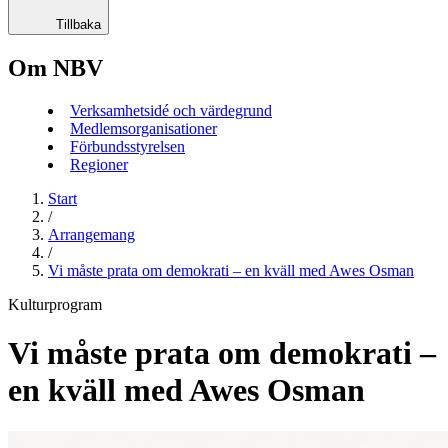
Tillbaka
Om NBV
Verksamhetsidé och värdegrund
Medlemsorganisationer
Förbundsstyrelsen
Regioner
Start
/
Arrangemang
/
Vi måste prata om demokrati – en kväll med Awes Osman
Kulturprogram
Vi måste prata om demokrati –
en kväll med Awes Osman