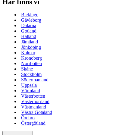
Här finns vi
Blekinge
Gävleborg
Dalarna
Gotland
Halland
Jämtland
Jönköping
Kalmar
Kronoberg
Norrbotten
Skåne
Stockholm
Södermanland
Uppsala
Värmland
Västerbotten
Västernorrland
Västmanland
Västra Götaland
Örebro
Östergötland