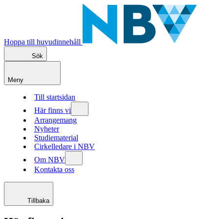
Hoppa till huvudinnehåll
Sök
Meny
Till startsidan
Här finns vi
Arrangemang
Nyheter
Studiematerial
Cirkelledare i NBV
Om NBV
Kontakta oss
Tillbaka