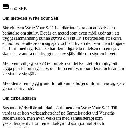
650 SEK
Om metoden Write Your Self
Skrivkursen Write Your Self handlar inte bara om att skriva en
berättelse om sitt liv. Det är en metod som även möjliggör att i ett
tryggt sammanhang kunna
skriva om
sitt liv, i betydelsen att skriva
en
annan
berättelse om sig själv och sitt liv än den som man tidigare
har burit med sig. Kanske har den tidigare berättelsen om en själv
skapats av andra och byggt en skev självbild som styr en i livet.
Men vem vill jag vara? Genom skrivandet kan det bli möjligt att
lägga pusslet om sig själv, och finna en ny, uppgraderad och sannare
version av sig själv.
Metoden är en trygg grund för att kunna börja omformulera sig själv
genom skrivande.
Om cirkelledaren
Susanne Widsell är utbildad i skrivmetoden Write Your Self. Till
vardags är hon verksamhetschef på Samtalsstödet vid Västerås
stadsmission, men även verksam med samtalsterapi som
gestaltterapeut . Hon har en bakgrund som journalist och