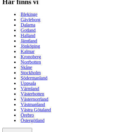
Här finns vi
Blekinge
Gävleborg
Dalarna
Gotland
Halland
Jämtland
Jönköping
Kalmar
Kronoberg
Norrbotten
Skåne
Stockholm
Södermanland
Uppsala
Värmland
Västerbotten
Västernorrland
Västmanland
Västra Götaland
Örebro
Östergötland