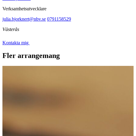
Verksamhetsutvecklare
julia.bjorknert@nbv.se
0791158529
Västerås
Kontakta mig
Fler arrangemang