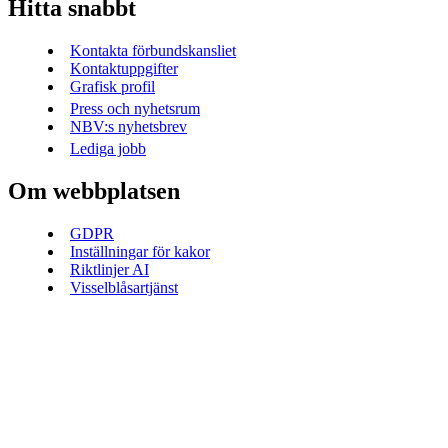
Hitta snabbt
Kontakta förbundskansliet
Kontaktuppgifter
Grafisk profil
Press och nyhetsrum
NBV:s nyhetsbrev
Lediga jobb
Om webbplatsen
GDPR
Inställningar för kakor
Riktlinjer AI
Visselblåsartjänst