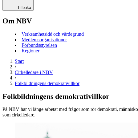
Tillbaka
Om NBV
Verksamhetsidé och värdegrund
Medlemsorganisationer
Förbundsstyrelsen
Regioner
Start
/
Cirkelledare i NBV
/
Folkbildningens demokrativillkor
Folkbildningens demokrativillkor
På NBV har vi länge arbetat med frågor som rör demokrati, människors 
som cirkelledare.