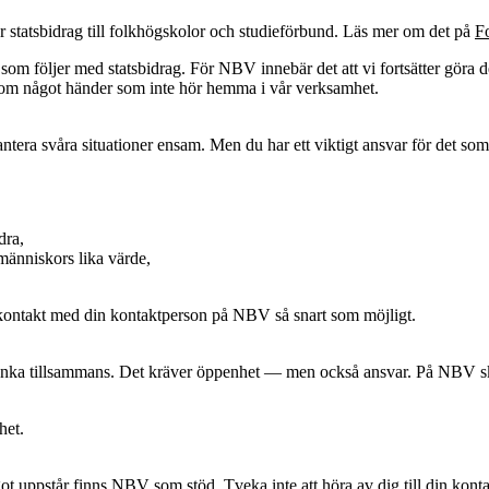
r statsbidrag till folkhögskolor och studieförbund. Läs mer om det på
F
som följer med statsbidrag. För NBV innebär det att vi fortsätter göra d
 om något händer som inte hör hemma i vår verksamhet.
antera svåra situationer ensam. Men du har ett viktigt ansvar för det s
dra,
 människors lika värde,
ta kontakt med din kontaktperson på NBV så snart som möjligt.
änka tillsammans. Det kräver öppenhet — men också ansvar. På NBV ska m
mhet.
got uppstår finns NBV som stöd. Tveka inte att höra av dig till din konta