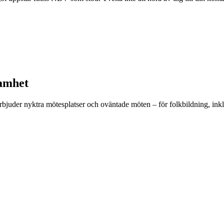
samhet
uder nyktra mötesplatser och oväntade möten – för folkbildning, inklude