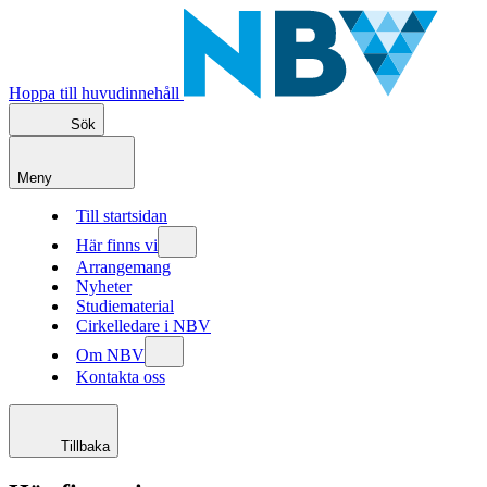
Hoppa till huvudinnehåll
Sök
Meny
Till startsidan
Här finns vi
Arrangemang
Nyheter
Studiematerial
Cirkelledare i NBV
Om NBV
Kontakta oss
Tillbaka