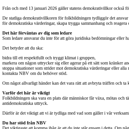
Från och med 13 januari 2026 gäller statens demokrativillkor också fö
De statliga demokrativillkoren för folkbildningen tydliggör det ansvar 
för demokratiska värderingar, skapa trygga sammanhang och reagera
Det här förväntas av dig som ledare
Som ledare ansvarar du inte för att göra juridiska bedömningar eller h
Det betyder att du ska:
bidra till ett respektfullt och tryggt klimat i gruppen,
markera om någon uttrycker sig eller agerar på ett sätt som kränker an
stoppa situationer som strider mot demokratiska värderingar eller alla
kontakta NBV om du behöver stöd.
Om något allvarligt händer kan det vara rätt att avbryta träffen och 
Varför det här är viktigt
Folkbildningen ska vara en plats där människor får växa, mötas och t
antidemokratiska uttryck.
Därför är det viktigt att vi är tydliga med vad som gäller i vår verksa
Du har stöd från NBV
Det viktigaste att komma ihåg är att du inte står ensam i detta. Om nå