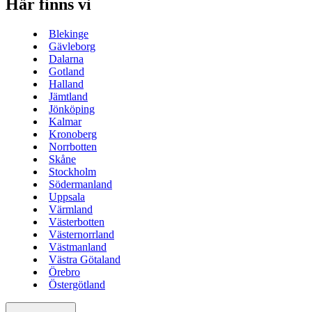
Här finns vi
Blekinge
Gävleborg
Dalarna
Gotland
Halland
Jämtland
Jönköping
Kalmar
Kronoberg
Norrbotten
Skåne
Stockholm
Södermanland
Uppsala
Värmland
Västerbotten
Västernorrland
Västmanland
Västra Götaland
Örebro
Östergötland