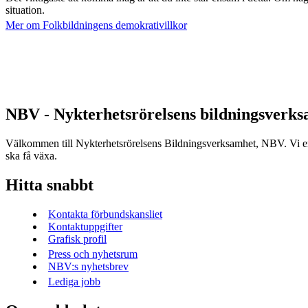
situation.
Mer om Folkbildningens demokrativillkor
NBV - Nykterhetsrörelsens bildningsverk
Välkommen till Nykterhetsrörelsens Bildningsverksamhet, NBV. Vi erbj
ska få växa.
Hitta snabbt
Kontakta förbundskansliet
Kontaktuppgifter
Grafisk profil
Press och nyhetsrum
NBV:s nyhetsbrev
Lediga jobb