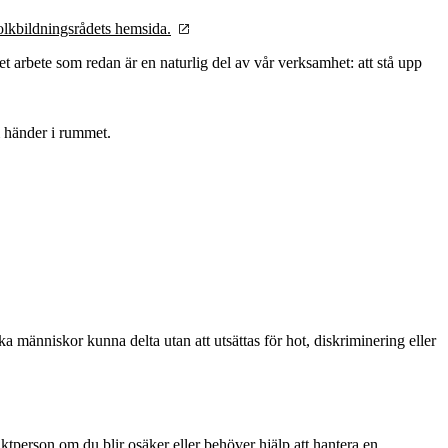
olkbildningsrådets hemsida.
et arbete som redan är en naturlig del av vår verksamhet: att stå upp
om händer i rummet.
änniskor kunna delta utan att utsättas för hot, diskriminering eller
ktperson om du blir osäker eller behöver hjälp att hantera en