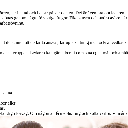
en, tar i hand och hälsar på var och en. Det är även bra om ledaren har
stöttas genom några försiktiga frågor. Fikapausen och andra avbrott är e
marbetsövning.
l att de känner att de får ta ansvar, får uppskattning men också feedbac
s i gruppen. Ledaren kan gärna berätta om sina egna mål och ambitioner
t stanna
por eller
as.
r dig i förväg. Om någon ändå uteblir, ring och kolla varför. Vi mår 