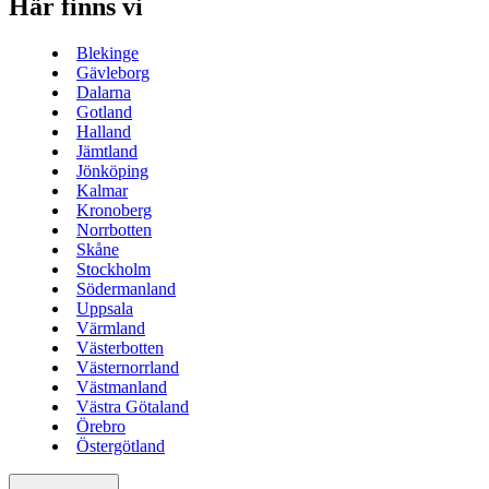
Här finns vi
Blekinge
Gävleborg
Dalarna
Gotland
Halland
Jämtland
Jönköping
Kalmar
Kronoberg
Norrbotten
Skåne
Stockholm
Södermanland
Uppsala
Värmland
Västerbotten
Västernorrland
Västmanland
Västra Götaland
Örebro
Östergötland