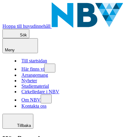
Hoppa till huvudinnehåll
Sök
Meny
Till startsidan
Här finns vi
Arrangemang
Nyheter
Studiematerial
Cirkelledare i NBV
Om NBV
Kontakta oss
Tillbaka