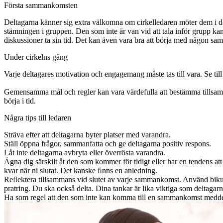
Första sammankomsten
Deltagarna känner sig extra välkomna om cirkelledaren möter dem i dörr
stämningen i gruppen. Den som inte är van vid att tala inför grupp kan 
diskussioner ta sin tid. Det kan även vara bra att börja med någon sa
Under cirkelns gång
Varje deltagares motivation och engagemang måste tas till vara. Se til
Gemensamma mål och regler kan vara värdefulla att bestämma tillsamman
börja i tid.
Några tips till ledaren
Sträva efter att deltagarna byter platser med varandra.
Ställ öppna frågor, sammanfatta och ge deltagarna positiv respons.
Låt inte deltagarna avbryta eller överrösta varandra.
Ägna dig särskilt åt den som kommer för tidigt eller har en tendens at
kvar när ni slutat. Det kanske ﬁnns en anledning.
Reﬂektera tillsammans vid slutet av varje sammankomst. Använd biku
pratring. Du ska också delta. Dina tankar är lika viktiga som deltagarn
Ha som regel att den som inte kan komma till en sammankomst meddela