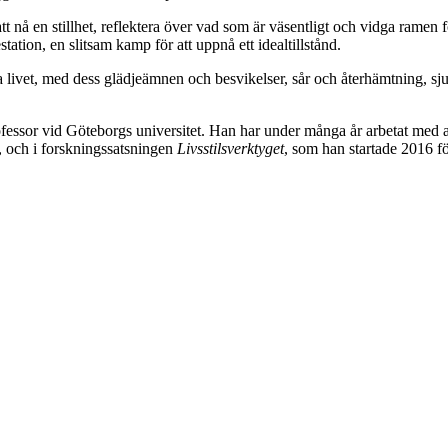
ss att nå en stillhet, reflektera över vad som är väsentligt och vidga rame
tation, en slitsam kamp för att uppnå ett idealtillstånd.
era livet, med dess glädjeämnen och besvikelser, sår och återhämtning, 
sor vid Göteborgs universitet. Han har under många år arbetat med att fö
, och i forskningssatsningen
Livsstilsverktyget
, som han startade 2016 fö