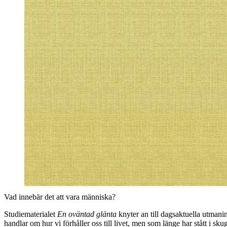
Vad innebär det att vara människa?
Studiematerialet
En oväntad glänta
knyter an till dagsaktuella utmani
handlar om hur vi förhåller oss till livet, men som länge har stått i s