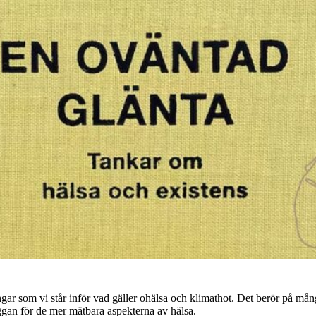
ngar som vi står inför vad gäller ohälsa och klimathot. Det berör på mån
kuggan för de mer mätbara aspekterna av hälsa.