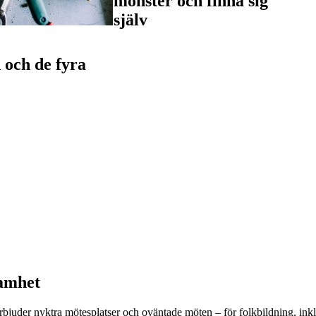
mönster och finna sig
själv
 och de fyra
samhet
uder nyktra mötesplatser och oväntade möten – för folkbildning, inklude