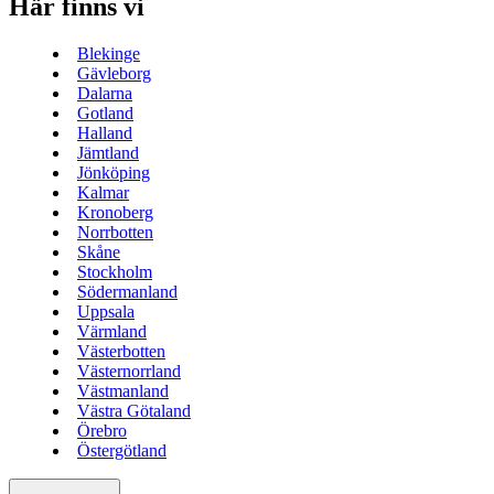
Här finns vi
Blekinge
Gävleborg
Dalarna
Gotland
Halland
Jämtland
Jönköping
Kalmar
Kronoberg
Norrbotten
Skåne
Stockholm
Södermanland
Uppsala
Värmland
Västerbotten
Västernorrland
Västmanland
Västra Götaland
Örebro
Östergötland