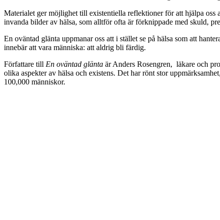
Materialet ger möjlighet till existentiella reflektioner för att hjälpa o
invanda bilder av hälsa, som alltför ofta är förknippade med skuld, pres
En oväntad glänta uppmanar oss att i stället se på hälsa som att hant
innebär att vara människa: att aldrig bli färdig.
Författare till
En oväntad glänta
är Anders Rosengren, läkare och profes
olika aspekter av hälsa och existens. Det har rönt stor uppmärksamhet
100,000 människor.