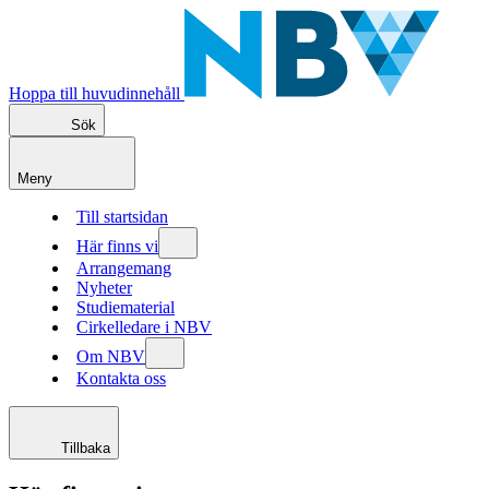
Hoppa till huvudinnehåll
Sök
Meny
Till startsidan
Här finns vi
Arrangemang
Nyheter
Studiematerial
Cirkelledare i NBV
Om NBV
Kontakta oss
Tillbaka